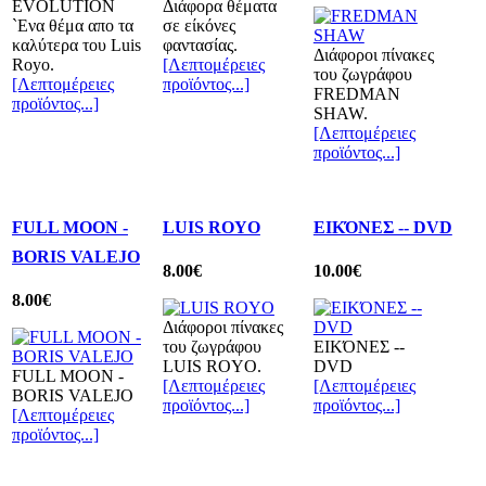
EVOLUTION
Διάφορα θέματα
`Eνα θέμα απο τα
σε είκόνες
καλύτερα του Luis
φαντασίας.
Διάφοροι πίνακες
Royo.
[Λεπτομέρειες
του ζωγράφου
[Λεπτομέρειες
προϊόντος...]
FREDMAN
προϊόντος...]
SHAW.
[Λεπτομέρειες
προϊόντος...]
FULL MOON -
LUIS ROYO
ΕΙΚΌΝΕΣ -- DVD
BORIS VALEJO
8.00€
10.00€
8.00€
Διάφοροι πίνακες
του ζωγράφου
ΕΙΚΌΝΕΣ --
LUIS ROYO.
DVD
FULL MOON -
[Λεπτομέρειες
[Λεπτομέρειες
BORIS VALEJO
προϊόντος...]
προϊόντος...]
[Λεπτομέρειες
προϊόντος...]